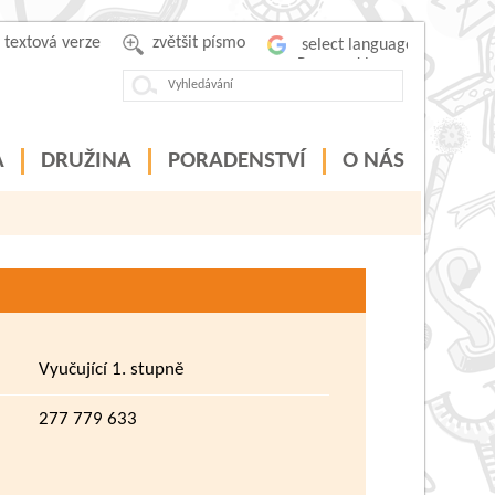
textová verze
zvětšit písmo
Powered by
A
DRUŽINA
PORADENSTVÍ
O NÁS
Vyučující 1. stupně
277 779 633