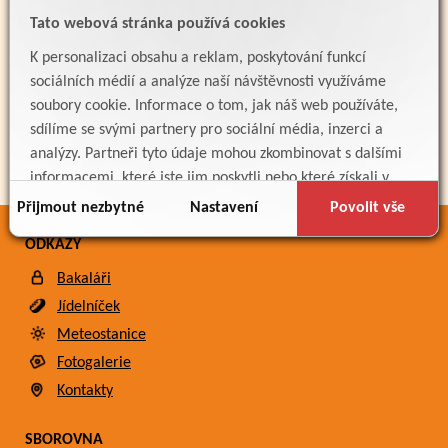
Tato webová stránka používá cookies
PARTNEŘI
K personalizaci obsahu a reklam, poskytování funkcí
sociálních médií a analýze naší návštěvnosti využíváme
soubory cookie. Informace o tom, jak náš web používáte,
sdílíme se svými partnery pro sociální média, inzerci a
analýzy. Partneři tyto údaje mohou zkombinovat s dalšími
informacemi, které jste jim poskytli nebo které získali v
důsledku toho, že používáte jejich služby.
Přijmout nezbytné
Nastavení
Povolit vše
ODKAZY
Bakaláři
Jídelníček
Meteostanice
Fotogalerie
Kontakty
SBOROVNA