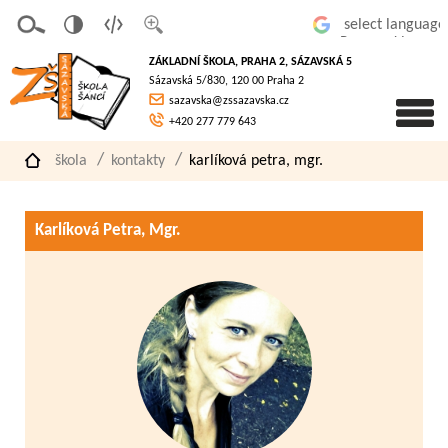
v
t
z
Powered by
erze
extov
většit
ZÁKLADNÍ ŠKOLA, PRAHA 2, SÁZAVSKÁ 5
pro
á
písmo
Sázavská 5/830, 120 00 Praha 2
slaboz
verze
sazavska@zssazavska.cz
raké
+420 277 779 643
škola
kontakty
karlíková petra, mgr.
Karlíková Petra, Mgr.