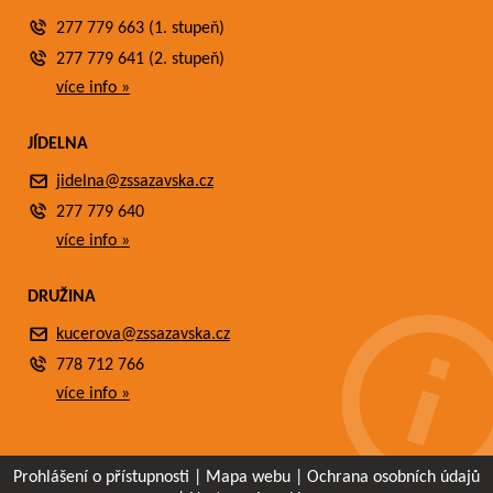
277 779 663 (1. stupeň)
277 779 641 (2. stupeň)
více info »
JÍDELNA
jidelna@zssazavska.cz
277 779 640
více info »
DRUŽINA
kucerova@zssazavska.cz
778 712 766
více info »
Prohlášení o přístupnosti
|
Mapa webu
|
Ochrana osobních údajů