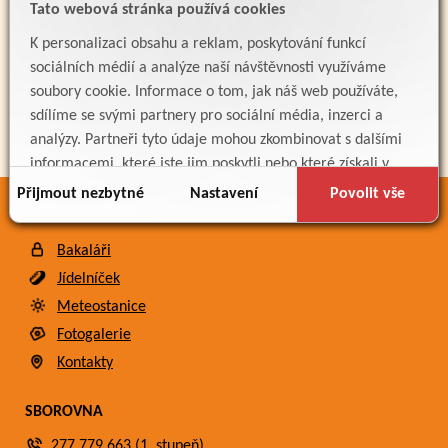
PARTNEŘI
Tato webová stránka používá cookies
K personalizaci obsahu a reklam, poskytování funkcí
sociálních médií a analýze naší návštěvnosti využíváme
soubory cookie. Informace o tom, jak náš web používáte,
sdílíme se svými partnery pro sociální média, inzerci a
analýzy. Partneři tyto údaje mohou zkombinovat s dalšími
informacemi, které jste jim poskytli nebo které získali v
důsledku toho, že používáte jejich služby.
Přijmout nezbytné
Nastavení
Povolit vše
ODKAZY
Bakaláři
Jídelníček
Meteostanice
Fotogalerie
Kontakty
SBOROVNA
277 779 663 (1. stupeň)