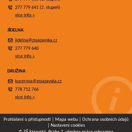
277 779 641 (2. stupeň)
více info »
JÍDELNA
jidelna@zssazavska.cz
277 779 640
více info »
DRUŽINA
kucerova@zssazavska.cz
778 712 766
více info »
Prohlášení o přístupnosti
|
Mapa webu
|
Ochrana osobních údajů
|
Nastavení cookies