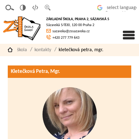
v
t
z
Powered by
erze
extov
většit
ZÁKLADNÍ ŠKOLA, PRAHA 2, SÁZAVSKÁ 5
pro
á
písmo
Sázavská 5/830, 120 00 Praha 2
slaboz
verze
sazavska@zssazavska.cz
raké
+420 277 779 643
škola
kontakty
kletečková petra, mgr.
Kletečková Petra, Mgr.