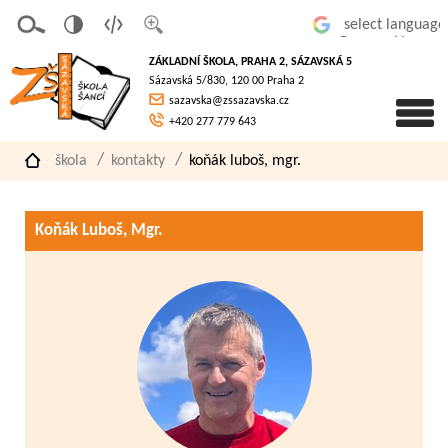
v
t
z
Powered by
erze
extov
většit
ZÁKLADNÍ ŠKOLA, PRAHA 2, SÁZAVSKÁ 5
pro
á
písmo
Sázavská 5/830, 120 00 Praha 2
slaboz
verze
sazavska@zssazavska.cz
raké
+420 277 779 643
škola
kontakty
koňák luboš, mgr.
Koňák Luboš, Mgr.