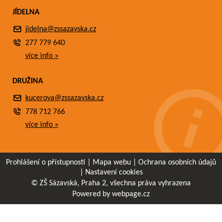
JÍDELNA
jidelna@zssazavska.cz
277 779 640
více info »
DRUŽINA
kucerova@zssazavska.cz
778 712 766
více info »
Prohlášení o přístupnosti
|
Mapa webu
|
Ochrana osobních údajů
|
Nastavení cookies
© ZŠ Sázavská, Praha 2, všechna práva vyhrazena
Powered by webpage.cz