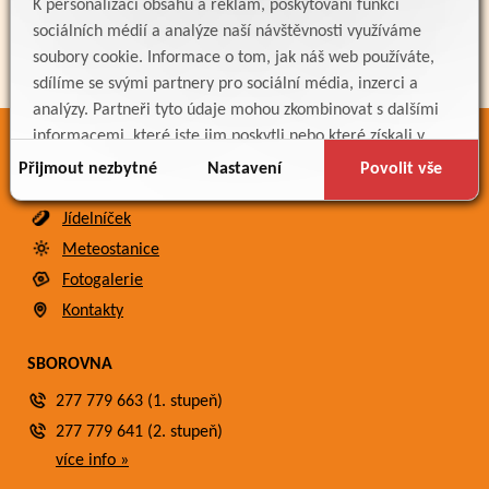
K personalizaci obsahu a reklam, poskytování funkcí
sociálních médií a analýze naší návštěvnosti využíváme
soubory cookie. Informace o tom, jak náš web používáte,
sdílíme se svými partnery pro sociální média, inzerci a
analýzy. Partneři tyto údaje mohou zkombinovat s dalšími
informacemi, které jste jim poskytli nebo které získali v
ODKAZY
důsledku toho, že používáte jejich služby.
Přijmout nezbytné
Nastavení
Povolit vše
Bakaláři
Jídelníček
Meteostanice
Fotogalerie
Kontakty
SBOROVNA
277 779 663 (1. stupeň)
277 779 641 (2. stupeň)
více info »