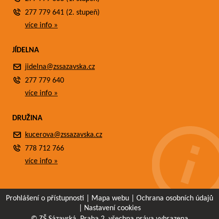
277 779 641 (2. stupeň)
více info »
JÍDELNA
jidelna@zssazavska.cz
277 779 640
více info »
DRUŽINA
kucerova@zssazavska.cz
778 712 766
více info »
Prohlášení o přístupnosti
|
Mapa webu
|
Ochrana osobních údajů
|
Nastavení cookies