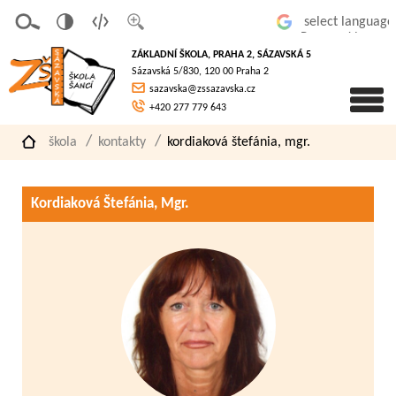
v
t
z
Powered by
erze
extov
většit
ZÁKLADNÍ ŠKOLA, PRAHA 2, SÁZAVSKÁ 5
pro
á
písmo
Sázavská 5/830, 120 00 Praha 2
slaboz
verze
sazavska@zssazavska.cz
raké
+420 277 779 643
škola
kontakty
kordiaková štefánia, mgr.
Kordiaková Štefánia, Mgr.