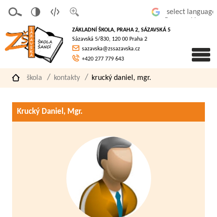
v
t
z
Powered by
erze
extov
většit
ZÁKLADNÍ ŠKOLA, PRAHA 2, SÁZAVSKÁ 5
pro
á
písmo
Sázavská 5/830, 120 00 Praha 2
slaboz
verze
sazavska@zssazavska.cz
raké
+420 277 779 643
škola
kontakty
krucký daniel, mgr.
Krucký Daniel, Mgr.