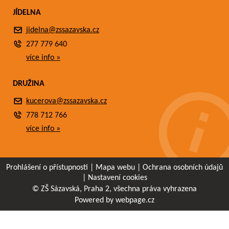
JÍDELNA
jidelna@zssazavska.cz
277 779 640
více info »
DRUŽINA
kucerova@zssazavska.cz
778 712 766
více info »
Prohlášení o přístupnosti
|
Mapa webu
|
Ochrana osobních údajů
|
Nastavení cookies
© ZŠ Sázavská, Praha 2, všechna práva vyhrazena
Powered by webpage.cz