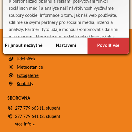
K personalizaci obsahu a reklam, poskytování funkcí
sociálních médií a analýze naší návštěvnosti využíváme
soubory cookie. Informace o tom, jak náš web používáte,
sdílíme se svými partnery pro sociální média, inzerci a
analýzy. Partneři tyto údaje mohou zkombinovat s dalšími
informacemi, které jste jim poskytli nebo které získali v
ODKAZY
důsledku toho, že používáte jejich služby.
Přijmout nezbytné
Nastavení
Povolit vše
Bakaláři
Jídelníček
Meteostanice
Fotogalerie
Kontakty
SBOROVNA
277 779 663 (1. stupeň)
277 779 641 (2. stupeň)
více info »