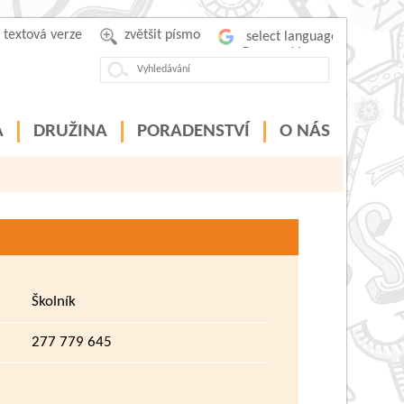
textová verze
zvětšit písmo
Powered by
A
DRUŽINA
PORADENSTVÍ
O NÁS
Školník
277 779 645