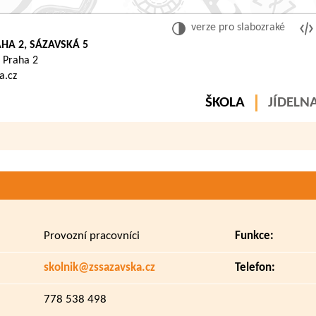
verze pro slabozraké
HA 2, SÁZAVSKÁ 5
 Praha 2
a.cz
ŠKOLA
JÍDELN
Provozní pracovníci
Funkce:
skolnik@zssazavska.cz
Telefon:
778 538 498