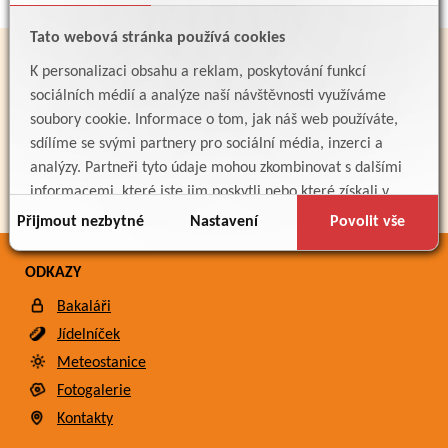
Tato webová stránka používá cookies
PARTNEŘI
K personalizaci obsahu a reklam, poskytování funkcí
sociálních médií a analýze naší návštěvnosti využíváme
soubory cookie. Informace o tom, jak náš web používáte,
sdílíme se svými partnery pro sociální média, inzerci a
analýzy. Partneři tyto údaje mohou zkombinovat s dalšími
informacemi, které jste jim poskytli nebo které získali v
důsledku toho, že používáte jejich služby.
Přijmout nezbytné
Nastavení
Povolit vše
ODKAZY
Bakaláři
Jídelníček
Meteostanice
Fotogalerie
Kontakty