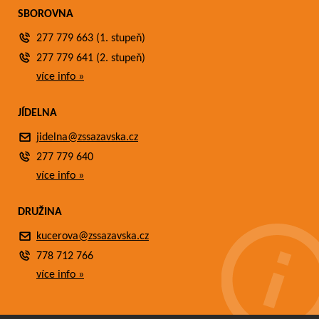
SBOROVNA
277 779 663 (1. stupeň)
277 779 641 (2. stupeň)
více info »
JÍDELNA
jidelna@zssazavska.cz
277 779 640
více info »
DRUŽINA
kucerova@zssazavska.cz
778 712 766
více info »