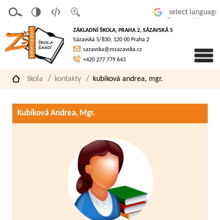
v
t
z
Powered by
erze
extov
většit
ZÁKLADNÍ ŠKOLA, PRAHA 2, SÁZAVSKÁ 5
pro
á
písmo
Sázavská 5/830, 120 00 Praha 2
slaboz
verze
sazavska@zssazavska.cz
raké
+420 277 779 643
škola
kontakty
kubíková andrea, mgr.
Kubíková Andrea, Mgr.