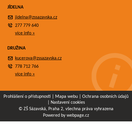
JÍDELNA
jidelna@zssazavska.cz
277 779 640
více info »
DRUŽINA
kucerova@zssazavska.cz
778 712 766
více info »
Prohlášení o přístupnosti
|
Mapa webu
|
Ochrana osobních údajů
|
Nastavení cookies
© ZŠ Sázavská, Praha 2, všechna práva vyhrazena
Powered by webpage.cz