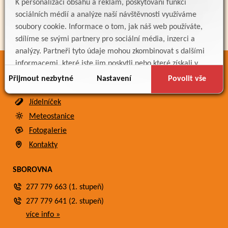
K personalizaci obsahu a reklam, poskytování funkcí
sociálních médií a analýze naší návštěvnosti využíváme
soubory cookie. Informace o tom, jak náš web používáte,
sdílíme se svými partnery pro sociální média, inzerci a
analýzy. Partneři tyto údaje mohou zkombinovat s dalšími
informacemi, které jste jim poskytli nebo které získali v
ODKAZY
důsledku toho, že používáte jejich služby.
Přijmout nezbytné
Nastavení
Povolit vše
Bakaláři
Jídelníček
Meteostanice
Fotogalerie
Kontakty
SBOROVNA
277 779 663 (1. stupeň)
277 779 641 (2. stupeň)
více info »