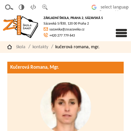
v
t
z
Powered by
erze
extov
většit
ZÁKLADNÍ ŠKOLA, PRAHA 2, SÁZAVSKÁ 5
pro
á
písmo
Sázavská 5/830, 120 00 Praha 2
slaboz
verze
sazavska@zssazavska.cz
raké
+420 277 779 643
škola
kontakty
kučerová romana, mgr.
Kučerová Romana, Mgr.