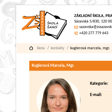
ZÁKLADNÍ ŠKOLA, PRA
Sázavská 5/830, 120 00
sazavska@zssazavsk
+420 277 779 643
škola
kontakty
kuglerová marcela, mgr.
Kuglerová Marcela, Mgr.
Kategorie:
E-mail: