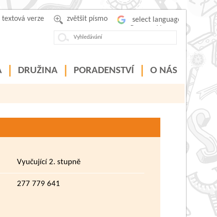
textová verze
zvětšit písmo
Powered by
A
DRUŽINA
PORADENSTVÍ
O NÁS
Vyučující 2. stupně
277 779 641