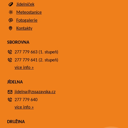
Jídelníček
Meteostanice
Fotogalerie
Kontakty
SBOROVNA
277 779 663 (1. stupeň)
277 779 641 (2. stupeň)
více info »
JÍDELNA
jidelna@zssazavska.cz
277 779 640
více info »
DRUŽINA