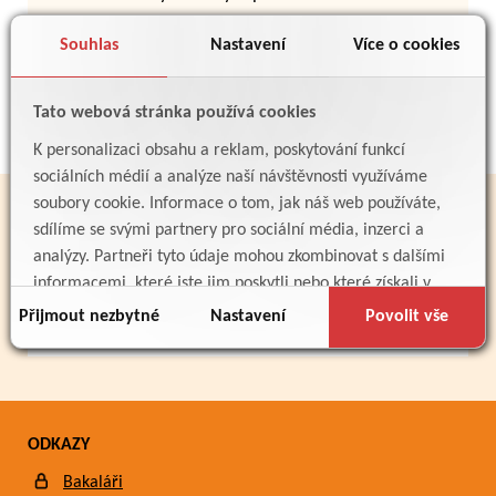
Souhlas
Nastavení
Více o cookies
Zpět
Tato webová stránka používá cookies
K personalizaci obsahu a reklam, poskytování funkcí
sociálních médií a analýze naší návštěvnosti využíváme
soubory cookie. Informace o tom, jak náš web používáte,
PARTNEŘI
sdílíme se svými partnery pro sociální média, inzerci a
analýzy. Partneři tyto údaje mohou zkombinovat s dalšími
informacemi, které jste jim poskytli nebo které získali v
důsledku toho, že používáte jejich služby.
Přijmout nezbytné
Nastavení
Povolit vše
ODKAZY
Bakaláři