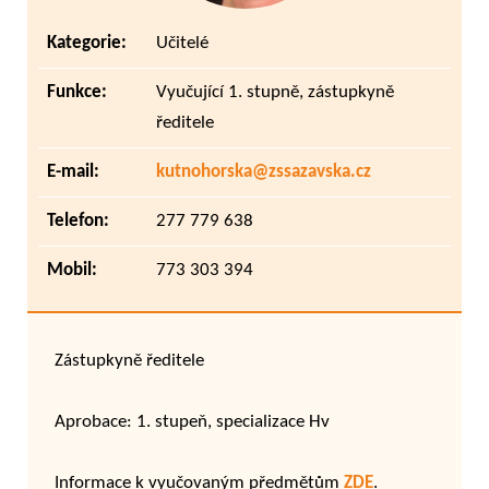
Kategorie:
Učitelé
Funkce:
Vyučující 1. stupně, zástupkyně
ředitele
E-mail:
kutnohorska@zssazavska.cz
Telefon:
277 779 638
Mobil:
773 303 394
Zástupkyně ředitele
Aprobace: 1. stupeň, specializace Hv
Informace k vyučovaným předmětům
ZDE
.