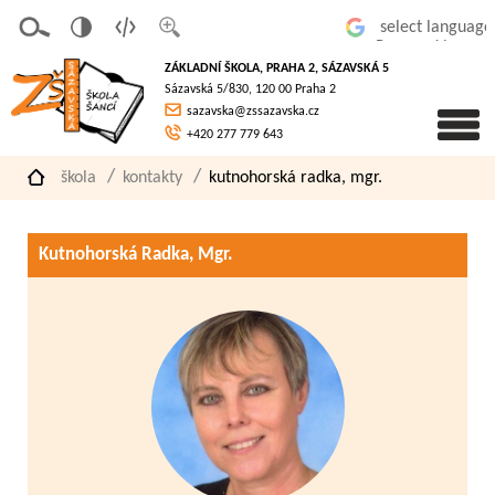
v
t
z
Powered by
erze
extov
většit
ZÁKLADNÍ ŠKOLA, PRAHA 2, SÁZAVSKÁ 5
pro
á
písmo
Sázavská 5/830, 120 00 Praha 2
slaboz
verze
sazavska@zssazavska.cz
raké
+420 277 779 643
škola
kontakty
kutnohorská radka, mgr.
Kutnohorská Radka, Mgr.