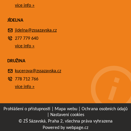
více info »
JÍDELNA
jidelna@zssazavska.cz
277 779 640
více info »
DRUŽINA
kucerova@zssazavska.cz
778 712 766
více info »
Prohlášení o přístupnosti
|
Mapa webu
|
Ochrana osobních údajů
|
Nastavení cookies
© ZŠ Sázavská, Praha 2, všechna práva vyhrazena
Powered by webpage.cz