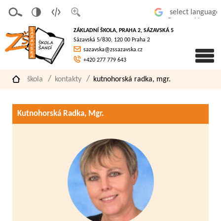
v
t
z
Powered by
erze
extov
většit
ZÁKLADNÍ ŠKOLA, PRAHA 2, SÁZAVSKÁ 5
pro
á
písmo
Sázavská 5/830, 120 00 Praha 2
slaboz
verze
sazavska@zssazavska.cz
raké
+420 277 779 643
škola
kontakty
kutnohorská radka, mgr.
Kutnohorská Radka, Mgr.