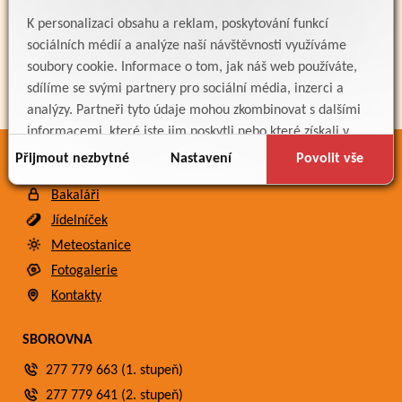
K personalizaci obsahu a reklam, poskytování funkcí
sociálních médií a analýze naší návštěvnosti využíváme
soubory cookie. Informace o tom, jak náš web používáte,
sdílíme se svými partnery pro sociální média, inzerci a
analýzy. Partneři tyto údaje mohou zkombinovat s dalšími
informacemi, které jste jim poskytli nebo které získali v
důsledku toho, že používáte jejich služby.
Přijmout nezbytné
Nastavení
Povolit vše
ODKAZY
Bakaláři
Jídelníček
Meteostanice
Fotogalerie
Kontakty
SBOROVNA
277 779 663 (1. stupeň)
277 779 641 (2. stupeň)