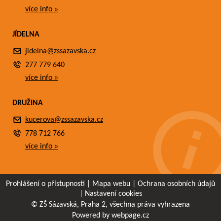
více info »
JÍDELNA
jidelna@zssazavska.cz
277 779 640
více info »
DRUŽINA
kucerova@zssazavska.cz
778 712 766
více info »
Prohlášení o přístupnosti
|
Mapa webu
|
Ochrana osobních údajů
|
Nastavení cookies
© ZŠ Sázavská, Praha 2, všechna práva vyhrazena
Powered by webpage.cz