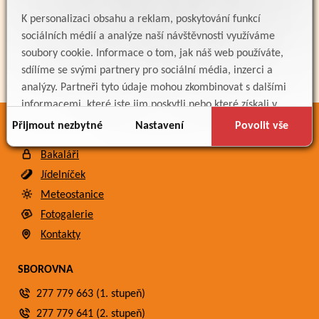
K personalizaci obsahu a reklam, poskytování funkcí
sociálních médií a analýze naší návštěvnosti využíváme
soubory cookie. Informace o tom, jak náš web používáte,
sdílíme se svými partnery pro sociální média, inzerci a
analýzy. Partneři tyto údaje mohou zkombinovat s dalšími
informacemi, které jste jim poskytli nebo které získali v
důsledku toho, že používáte jejich služby.
Přijmout nezbytné
Nastavení
Povolit vše
ODKAZY
Bakaláři
Jídelníček
Meteostanice
Fotogalerie
Kontakty
SBOROVNA
277 779 663 (1. stupeň)
277 779 641 (2. stupeň)