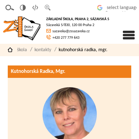
v
t
z
Powered by
erze
extov
většit
ZÁKLADNÍ ŠKOLA, PRAHA 2, SÁZAVSKÁ 5
pro
á
písmo
Sázavská 5/830, 120 00 Praha 2
slaboz
verze
sazavska@zssazavska.cz
raké
+420 277 779 643
škola
kontakty
kutnohorská radka, mgr.
Kutnohorská Radka, Mgr.