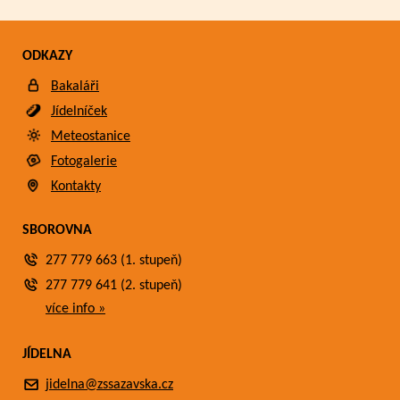
ODKAZY
Bakaláři
Jídelníček
Meteostanice
Fotogalerie
Kontakty
SBOROVNA
277 779 663 (1. stupeň)
277 779 641 (2. stupeň)
více info »
JÍDELNA
jidelna@zssazavska.cz