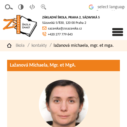
v
t
z
Powered by
erze
extov
většit
ZÁKLADNÍ ŠKOLA, PRAHA 2, SÁZAVSKÁ 5
pro
á
písmo
Sázavská 5/830, 120 00 Praha 2
slaboz
verze
sazavska@zssazavska.cz
raké
+420 277 779 643
škola
kontakty
lažanová michaela, mgr. et mga.
Lažanová Michaela, Mgr. et MgA.