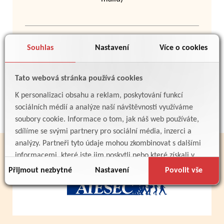
Souhlas
Nastavení
Více o cookies
Tato webová stránka používá cookies
Zpět
K personalizaci obsahu a reklam, poskytování funkcí
sociálních médií a analýze naší návštěvnosti využíváme
soubory cookie. Informace o tom, jak náš web používáte,
sdílíme se svými partnery pro sociální média, inzerci a
analýzy. Partneři tyto údaje mohou zkombinovat s dalšími
PARTNEŘI
informacemi, které jste jim poskytli nebo které získali v
důsledku toho, že používáte jejich služby.
Přijmout nezbytné
Nastavení
Povolit vše