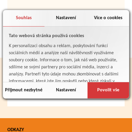
Souhlas
Nastavení
Více o cookies
Zpět
Tato webová stránka používá cookies
K personalizaci obsahu a reklam, poskytování funkcí
sociálních médií a analýze naší návštěvnosti využíváme
soubory cookie. Informace o tom, jak náš web používáte,
sdílíme se svými partnery pro sociální média, inzerci a
PARTNEŘI
analýzy. Partneři tyto údaje mohou zkombinovat s dalšími
informacemi, které jste jim poskytli nebo které získali v
důsledku toho, že používáte jejich služby.
Přijmout nezbytné
Nastavení
Povolit vše
ODKAZY