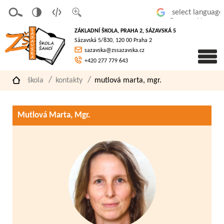
v
t
z
Powered by
erze
extov
většit
ZÁKLADNÍ ŠKOLA, PRAHA 2, SÁZAVSKÁ 5
pro
á
písmo
Sázavská 5/830, 120 00 Praha 2
slaboz
verze
sazavska@zssazavska.cz
raké
+420 277 779 643
škola
kontakty
mutlová marta, mgr.
Mutlová Marta, Mgr.