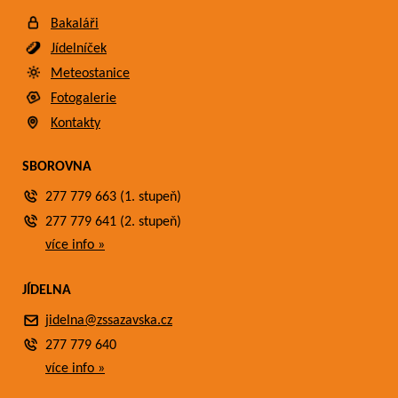
Bakaláři
Jídelníček
Meteostanice
Fotogalerie
Kontakty
SBOROVNA
277 779 663 (1. stupeň)
277 779 641 (2. stupeň)
více info »
JÍDELNA
jidelna@zssazavska.cz
277 779 640
více info »