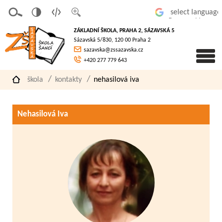
v
t
z
Powered by
erze
extov
většit
ZÁKLADNÍ ŠKOLA, PRAHA 2, SÁZAVSKÁ 5
pro
á
písmo
Sázavská 5/830, 120 00 Praha 2
slaboz
verze
sazavska@zssazavska.cz
raké
+420 277 779 643
škola
kontakty
nehasilová iva
Nehasilová Iva