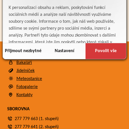
K personalizaci obsahu a reklam, poskytování funkcí
sociálních médií a analýze naší návštěvnosti využíváme
soubory cookie. Informace o tom, jak náš web používáte,
sdílíme se svými partnery pro sociální média, inzerci a
analýzy. Partneři tyto údaje mohou zkombinovat s dalšími
informacemi, které jste jim poskytli nebo které získali v
důsledku toho, že používáte jejich služby.
Přijmout nezbytné
Nastavení
Povolit vše
ODKAZY
Bakaláři
Jídelníček
Meteostanice
Fotogalerie
Kontakty
SBOROVNA
277 779 663 (1. stupeň)
277 779 641 (2. stupeň)