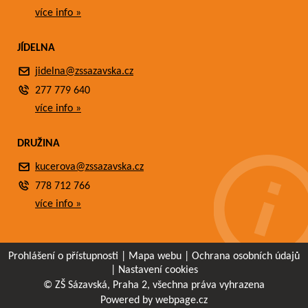
více info »
JÍDELNA
jidelna@zssazavska.cz
277 779 640
více info »
DRUŽINA
kucerova@zssazavska.cz
778 712 766
více info »
Prohlášení o přístupnosti
|
Mapa webu
|
Ochrana osobních údajů
|
Nastavení cookies
© ZŠ Sázavská, Praha 2, všechna práva vyhrazena
Powered by webpage.cz