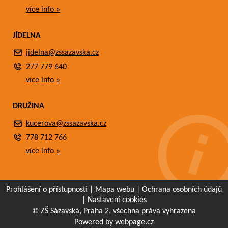
více info »
JÍDELNA
jidelna@zssazavska.cz
277 779 640
více info »
DRUŽINA
kucerova@zssazavska.cz
778 712 766
více info »
Prohlášení o přístupnosti
|
Mapa webu
|
Ochrana osobních údajů
|
Nastavení cookies
© ZŠ Sázavská, Praha 2, všechna práva vyhrazena
Powered by webpage.cz