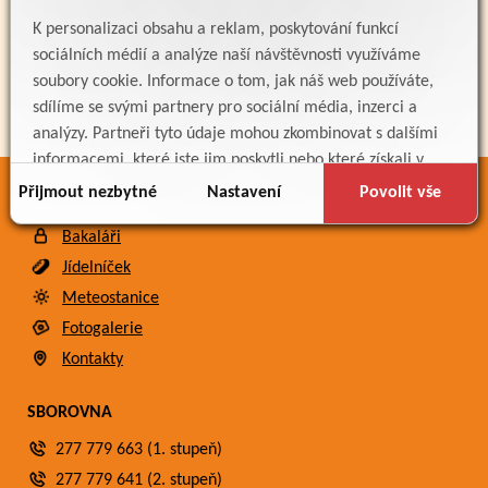
K personalizaci obsahu a reklam, poskytování funkcí
sociálních médií a analýze naší návštěvnosti využíváme
soubory cookie. Informace o tom, jak náš web používáte,
sdílíme se svými partnery pro sociální média, inzerci a
analýzy. Partneři tyto údaje mohou zkombinovat s dalšími
informacemi, které jste jim poskytli nebo které získali v
důsledku toho, že používáte jejich služby.
Přijmout nezbytné
Nastavení
Povolit vše
ODKAZY
Bakaláři
Jídelníček
Meteostanice
Fotogalerie
Kontakty
SBOROVNA
277 779 663 (1. stupeň)
277 779 641 (2. stupeň)