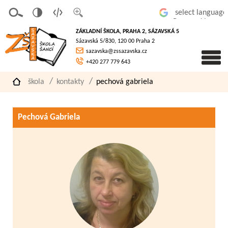
v
t
z
Powered by
erze
extov
většit
ZÁKLADNÍ ŠKOLA, PRAHA 2, SÁZAVSKÁ 5
pro
á
písmo
Sázavská 5/830, 120 00 Praha 2
slaboz
verze
sazavska@zssazavska.cz
raké
+420 277 779 643
škola
kontakty
pechová gabriela
Pechová Gabriela