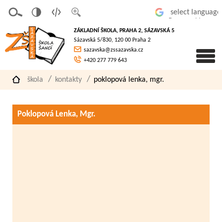
v
t
z
Powered by
erze
extov
většit
ZÁKLADNÍ ŠKOLA, PRAHA 2, SÁZAVSKÁ 5
pro
á
písmo
Sázavská 5/830, 120 00 Praha 2
slaboz
verze
sazavska@zssazavska.cz
raké
+420 277 779 643
škola
kontakty
poklopová lenka, mgr.
Poklopová Lenka, Mgr.