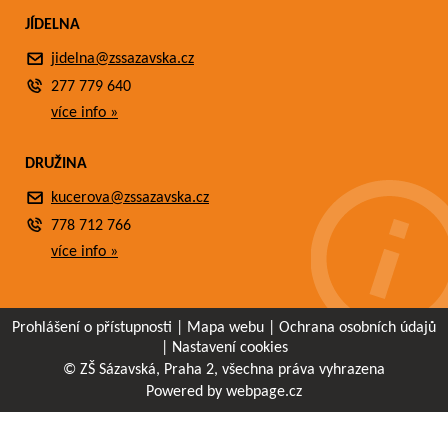
JÍDELNA
jidelna@zssazavska.cz
277 779 640
více info »
DRUŽINA
kucerova@zssazavska.cz
778 712 766
více info »
Prohlášení o přístupnosti
|
Mapa webu
|
Ochrana osobních údajů
|
Nastavení cookies
© ZŠ Sázavská, Praha 2, všechna práva vyhrazena
Powered by webpage.cz