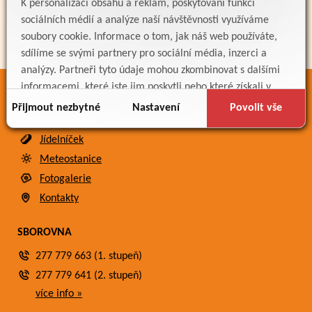
K personalizaci obsahu a reklam, poskytování funkcí
sociálních médií a analýze naší návštěvnosti využíváme
soubory cookie. Informace o tom, jak náš web používáte,
sdílíme se svými partnery pro sociální média, inzerci a
analýzy. Partneři tyto údaje mohou zkombinovat s dalšími
informacemi, které jste jim poskytli nebo které získali v
ODKAZY
důsledku toho, že používáte jejich služby.
Přijmout nezbytné
Nastavení
Povolit vše
Bakaláři
Jídelníček
Meteostanice
Fotogalerie
Kontakty
SBOROVNA
277 779 663 (1. stupeň)
277 779 641 (2. stupeň)
více info »