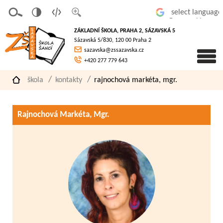
v
t
z
Powered by
erze
extov
většit
ZÁKLADNÍ ŠKOLA, PRAHA 2, SÁZAVSKÁ 5
pro
á
písmo
Sázavská 5/830, 120 00 Praha 2
slaboz
verze
sazavska@zssazavska.cz
raké
+420 277 779 643
škola
kontakty
rajnochová markéta, mgr.
Rajnochová Markéta, Mgr.