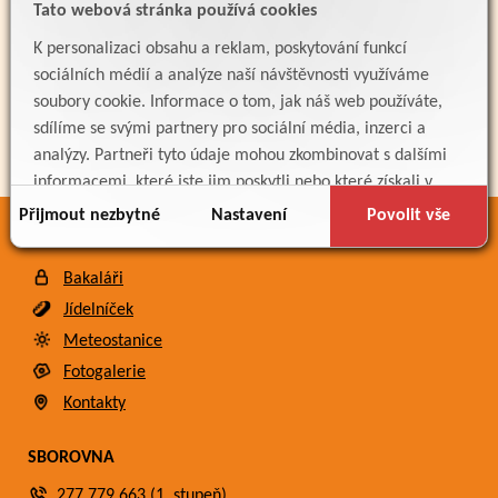
PARTNEŘI
Tato webová stránka používá cookies
K personalizaci obsahu a reklam, poskytování funkcí
sociálních médií a analýze naší návštěvnosti využíváme
soubory cookie. Informace o tom, jak náš web používáte,
sdílíme se svými partnery pro sociální média, inzerci a
analýzy. Partneři tyto údaje mohou zkombinovat s dalšími
informacemi, které jste jim poskytli nebo které získali v
důsledku toho, že používáte jejich služby.
Přijmout nezbytné
Nastavení
Povolit vše
ODKAZY
Bakaláři
Jídelníček
Meteostanice
Fotogalerie
Kontakty
SBOROVNA
277 779 663 (1. stupeň)