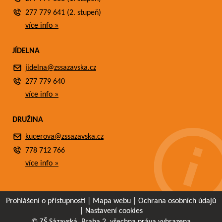
277 779 641 (2. stupeň)
více info »
JÍDELNA
jidelna@zssazavska.cz
277 779 640
více info »
DRUŽINA
kucerova@zssazavska.cz
778 712 766
více info »
Prohlášení o přístupnosti
|
Mapa webu
|
Ochrana osobních údajů
|
Nastavení cookies