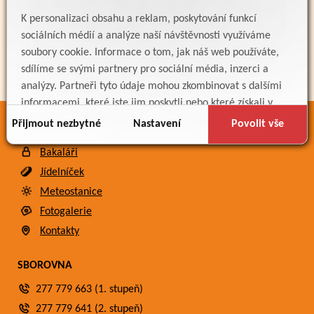
K personalizaci obsahu a reklam, poskytování funkcí
sociálních médií a analýze naší návštěvnosti využíváme
soubory cookie. Informace o tom, jak náš web používáte,
sdílíme se svými partnery pro sociální média, inzerci a
analýzy. Partneři tyto údaje mohou zkombinovat s dalšími
informacemi, které jste jim poskytli nebo které získali v
důsledku toho, že používáte jejich služby.
Přijmout nezbytné
Nastavení
Povolit vše
ODKAZY
Bakaláři
Jídelníček
Meteostanice
Fotogalerie
Kontakty
SBOROVNA
277 779 663 (1. stupeň)
277 779 641 (2. stupeň)