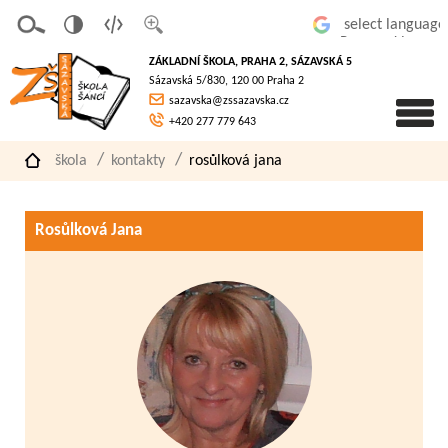
v
t
z
Powered by
erze
extov
většit
ZÁKLADNÍ ŠKOLA, PRAHA 2, SÁZAVSKÁ 5
pro
á
písmo
Sázavská 5/830, 120 00 Praha 2
slaboz
verze
sazavska@zssazavska.cz
raké
+420 277 779 643
škola
kontakty
rosůlková jana
Rosůlková Jana