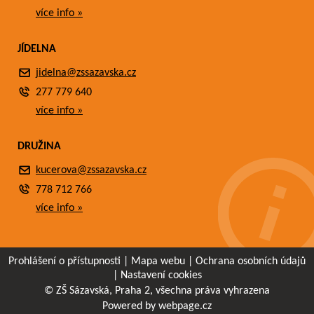
více info »
JÍDELNA
jidelna@zssazavska.cz
277 779 640
více info »
DRUŽINA
kucerova@zssazavska.cz
778 712 766
více info »
Prohlášení o přístupnosti
|
Mapa webu
|
Ochrana osobních údajů
|
Nastavení cookies
© ZŠ Sázavská, Praha 2, všechna práva vyhrazena
Powered by webpage.cz