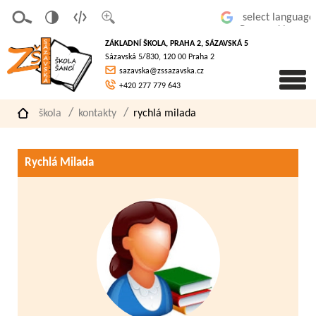
v
t
z
Powered by
erze
extov
většit
ZÁKLADNÍ ŠKOLA, PRAHA 2, SÁZAVSKÁ 5
pro
á
písmo
Sázavská 5/830, 120 00 Praha 2
slaboz
verze
sazavska@zssazavska.cz
raké
+420 277 779 643
škola
kontakty
rychlá milada
Rychlá Milada