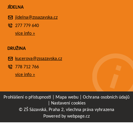
JÍDELNA
jidelna@zssazavska.cz
277 779 640
více info »
DRUŽINA
kucerova@zssazavska.cz
778 712 766
více info »
Prohlášení o přístupnosti
|
Mapa webu
|
Ochrana osobních údajů
|
Nastavení cookies
© ZŠ Sázavská, Praha 2, všechna práva vyhrazena
Powered by webpage.cz