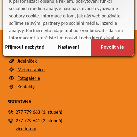
K personalizaci obsahu a reklam, poskytování funkcí
sociálních médií a analýze naší návštěvnosti využíváme
soubory cookie. Informace o tom, jak náš web používáte,
sdílíme se svými partnery pro sociální média, inzerci a
analýzy. Partneři tyto údaje mohou zkombinovat s dalšími
informacemi, které jste jim poskytli nebo které získali v
ODKAZY
důsledku toho, že používáte jejich služby.
Přijmout nezbytné
Nastavení
Povolit vše
Bakaláři
Jídelníček
Meteostanice
Fotogalerie
Kontakty
SBOROVNA
277 779 663 (1. stupeň)
277 779 641 (2. stupeň)
více info »