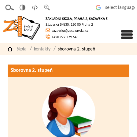
v
t
z
Powered by
erze
extov
většit
ZÁKLADNÍ ŠKOLA, PRAHA 2, SÁZAVSKÁ 5
pro
á
písmo
Sázavská 5/830, 120 00 Praha 2
slaboz
verze
sazavska@zssazavska.cz
raké
+420 277 779 643
škola
kontakty
sborovna 2. stupeň
Sborovna 2. stupeň