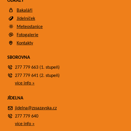
ODKAZY
Bakaláři
Jídelníček
Meteostanice
Fotogalerie
Kontakty
SBOROVNA
277 779 663 (1. stupeň)
277 779 641 (2. stupeň)
více info »
JÍDELNA
jidelna@zssazavska.cz
277 779 640
více info »