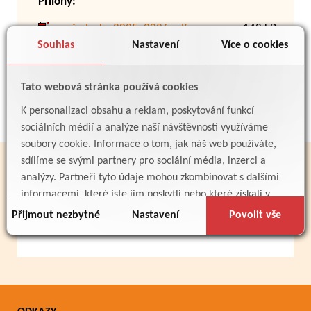
Přílohy:
požadavky 2025_2026.pdf
142 kB
Souhlas
Nastavení
Více o cookies
Zpět
Tato webová stránka používá cookies
K personalizaci obsahu a reklam, poskytování funkcí
sociálních médií a analýze naší návštěvnosti využíváme
soubory cookie. Informace o tom, jak náš web používáte,
sdílíme se svými partnery pro sociální média, inzerci a
PARTNEŘI
analýzy. Partneři tyto údaje mohou zkombinovat s dalšími
informacemi, které jste jim poskytli nebo které získali v
důsledku toho, že používáte jejich služby.
Přijmout nezbytné
Nastavení
Povolit vše