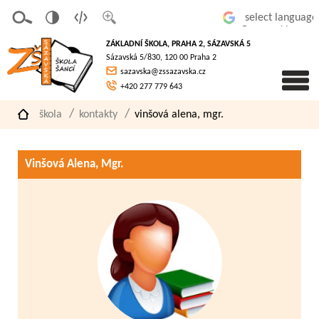
v
t
z
Powered by
erze
extov
většit
ZÁKLADNÍ ŠKOLA, PRAHA 2, SÁZAVSKÁ 5
pro
á
písmo
Sázavská 5/830, 120 00 Praha 2
slaboz
verze
sazavska@zssazavska.cz
raké
+420 277 779 643
škola
kontakty
vinšová alena, mgr.
Vinšová Alena, Mgr.