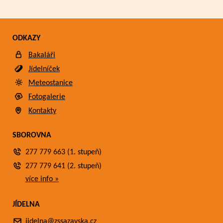
ODKAZY
Bakaláři
Jídelníček
Meteostanice
Fotogalerie
Kontakty
SBOROVNA
277 779 663 (1. stupeň)
277 779 641 (2. stupeň)
více info »
JÍDELNA
jidelna@zssazavska.cz