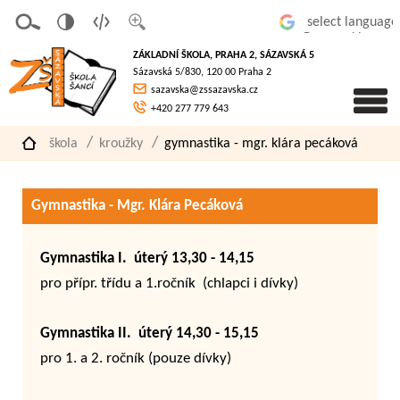
v
t
z
Powered by
erze
extov
většit
ZÁKLADNÍ ŠKOLA, PRAHA 2, SÁZAVSKÁ 5
pro
á
písmo
Sázavská 5/830, 120 00 Praha 2
slaboz
verze
sazavska@zssazavska.cz
raké
+420 277 779 643
škola
kroužky
gymnastika - mgr. klára pecáková
Gymnastika - Mgr. Klára Pecáková
Gymnastika I. úterý 13,30 - 14,15
pro přípr. třídu a 1.ročník (chlapci i dívky)
Gymnastika II. úterý 14,30 - 15,15
pro 1. a 2. ročník (pouze dívky)