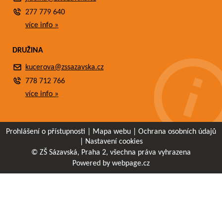
277 779 640
více info »
DRUŽINA
kucerova@zssazavska.cz
778 712 766
více info »
Prohlášení o přístupnosti
|
Mapa webu
|
Ochrana osobních údajů
|
Nastavení cookies
© ZŠ Sázavská, Praha 2, všechna práva vyhrazena
Powered by webpage.cz