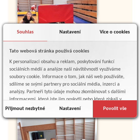
Souhlas
Nastavení
Více o cookies
Tato webová stránka používá cookies
K personalizaci obsahu a reklam, poskytování funkcí
sociálních médií a analýze naší návštěvnosti využíváme
soubory cookie. Informace o tom, jak náš web používáte,
sdílíme se svými partnery pro sociální média, inzerci a
analýzy. Partneři tyto údaje mohou zkombinovat s dalšími
informacemi, které jste jim poskytli nebo které získali v
důsledku toho, že používáte jejich služby.
Přijmout nezbytné
Nastavení
Povolit vše