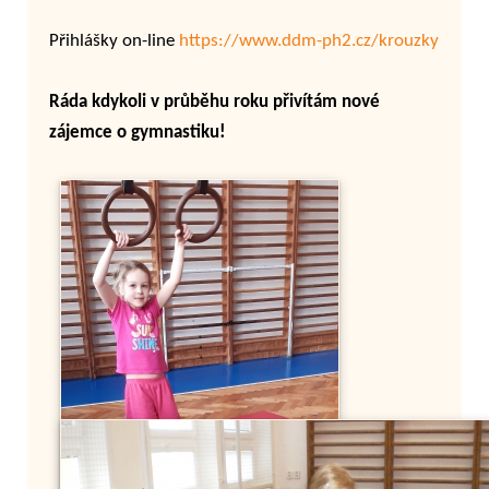
Přihlášky on-line
https://www.ddm-ph2.cz/krouzky
Ráda kdykoli v průběhu roku přivítám nové
zájemce o gymnastiku!