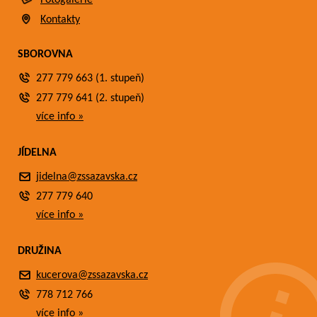
Fotogalerie
Kontakty
SBOROVNA
277 779 663 (1. stupeň)
Divadelní představení pro
spolužáky.
277 779 641 (2. stupeň)
více info »
JÍDELNA
jidelna@zssazavska.cz
277 779 640
více info »
DRUŽINA
kucerova@zssazavska.cz
778 712 766
Slavíme společně.
více info »