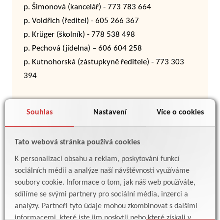
p. Šimonová (kancelář) - 773 783 664
p. Voldřich (ředitel) - 605 266 367
p. Krüger (školník) - 778 538 498
p. Pechová (jídelna) – 606 604 258
p. Kutnohorská (zástupkyně ředitele) - 773 303
Mikuláš na 1. stupni
394
Souhlas
Nastavení
Více o cookies
V Praze dne 26. 6. 2026
Tato webová stránka používá cookies
Michal Voldřich, ředitel školy
K personalizaci obsahu a reklam, poskytování funkcí
sociálních médií a analýze naší návštěvnosti využíváme
soubory cookie. Informace o tom, jak náš web používáte,
sdílíme se svými partnery pro sociální média, inzerci a
Zpět
analýzy. Partneři tyto údaje mohou zkombinovat s dalšími
Poetické setkání
informacemi, které jste jim poskytli nebo které získali v