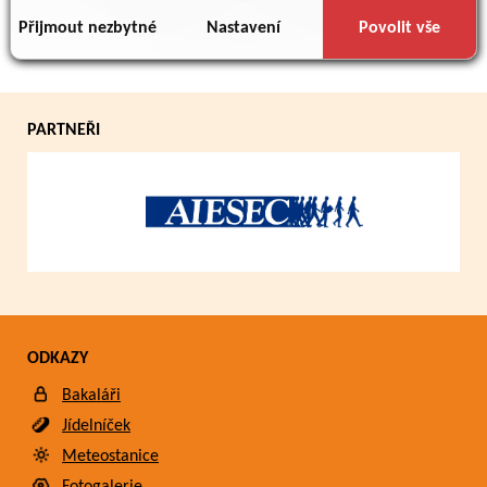
důsledku toho, že používáte jejich služby.
Přijmout nezbytné
Nastavení
Povolit vše
PARTNEŘI
Připraveni zvítězit.
ODKAZY
Bakaláři
Jídelníček
Meteostanice