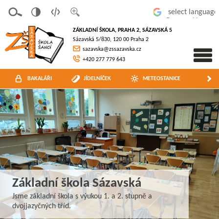
v
t
z
Powered by
erze
extov
většit
ZÁKLADNÍ ŠKOLA, PRAHA 2, SÁZAVSKÁ 5
pro
á
písmo
Sázavská 5/830, 120 00 Praha 2
slaboz
verze
sazavska@zssazavska.cz
raké
+420 277 779 643
BAKALÁŘI
JÍDELNÍČEK
METEOSTANICE
FO
Základní škola Sázavská
Jsme základní škola s výukou 1. a 2. stupně a
dvojjazyčných tříd.