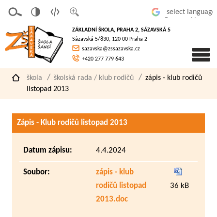
v
t
z
Powered by
erze
extov
většit
ZÁKLADNÍ ŠKOLA, PRAHA 2, SÁZAVSKÁ 5
pro
á
písmo
Sázavská 5/830, 120 00 Praha 2
slaboz
verze
sazavska@zssazavska.cz
raké
+420 277 779 643
škola
školská rada / klub rodičů
zápis - klub rodičů
listopad 2013
Zápis - Klub rodičů listopad 2013
Datum zápisu:
4.4.2024
Soubor:
zápis - klub
rodičů listopad
36 kB
2013.doc