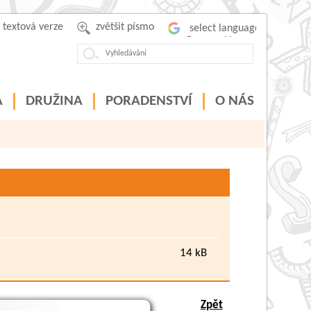
textová verze
zvětšit písmo
Powered by
A
DRUŽINA
PORADENSTVÍ
O NÁS
Klubu rodičů
14 kB
Zpět