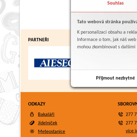
Souhlas
Tato webová stránka použív
K personalizaci obsahu a rekl
Informace o tom, jak náš web p
PARTNEŘI
mohou zkombinovat s dalšími in
Přijmout nezbytné
ODKAZY
SBOROV
Bakaláři
277 7
Jídelníček
277 7
více i
Meteostanice