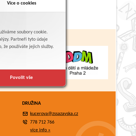
Více o cookies
yužíváme soubory cookie.
lýzy. Partneři tyto údaje
 že používáte jejich služby.
Povolit vše
DRUŽINA
kucerova@zssazavska.cz
778 712 766
více info »