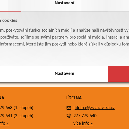
Nastavení
á cookies
am, poskytování funkcí sociálních médií a analýze naší návštěvnosti v
oužíváte, sdílíme se svými partnery pro sociální média, inzerci a ana
formacemi, které jste jim poskytli nebo které získali v důsledku toho,
Nastavení
NA
JÍDELNA
79 663 (1. stupeň)
jidelna@zssazavska.cz
79 641 (2. stupeň)
277 779 640
nfo »
více info »