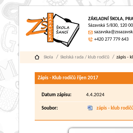
ZÁKLADNÍ ŠKOLA, PRA
Sázavská 5/830, 120 00
sazavska@zssazavsk
+420 277 779 643
škola
školská rada / klub rodičů
zápis - 
Zápis - Klub rodičů říjen 2017
Datum zápisu:
4.4.2024
Soubor:
zápis - klub rodi