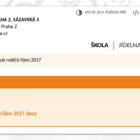
verze pro slabozraké
HA 2, SÁZAVSKÁ 5
 Praha 2
a.cz
ŠKOLA
JÍDELN
klub rodičů říjen 2017
Kategorie:
Zápisy z 
čů říjen 2017.docx