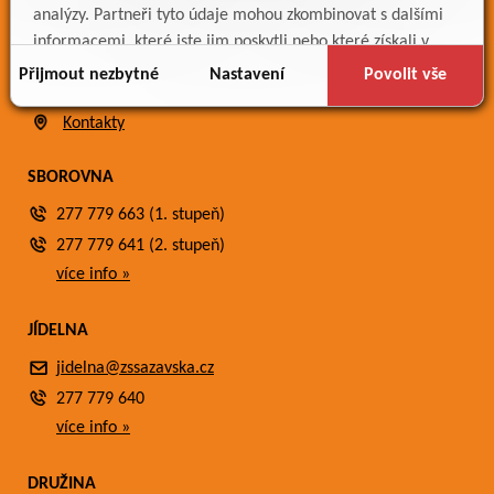
Bakaláři
analýzy. Partneři tyto údaje mohou zkombinovat s dalšími
Jídelníček
informacemi, které jste jim poskytli nebo které získali v
Meteostanice
důsledku toho, že používáte jejich služby.
Přijmout nezbytné
Nastavení
Povolit vše
Fotogalerie
Kontakty
SBOROVNA
277 779 663 (1. stupeň)
277 779 641 (2. stupeň)
více info »
JÍDELNA
jidelna@zssazavska.cz
277 779 640
více info »
DRUŽINA