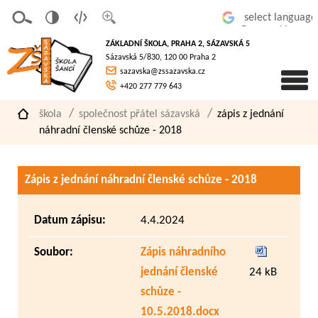
v
t
z
Powered by
erze
extov
většit
ZÁKLADNÍ ŠKOLA, PRAHA 2, SÁZAVSKÁ 5
pro
á
písmo
Sázavská 5/830, 120 00 Praha 2
slaboz
verze
sazavska@zssazavska.cz
raké
+420 277 779 643
škola
společnost přátel sázavská
zápis z jednání
náhradní členské schůze - 2018
Zápis z jednání náhradní členské schůze - 2018
Datum zápisu:
4.4.2024
Soubor:
Zápis náhradního
jednání členské
24 kB
schůze -
10.5.2018.docx