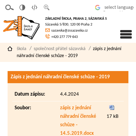
v
t
z
Powered by
erze
extov
většit
ZÁKLADNÍ ŠKOLA, PRAHA 2, SÁZAVSKÁ 5
pro
á
písmo
Sázavská 5/830, 120 00 Praha 2
slaboz
verze
sazavska@zssazavska.cz
raké
+420 277 779 643
škola
společnost přátel sázavská
zápis z jednání
náhradní členské schůze - 2019
Zápis z jednání náhradní členské schůze - 2019
Datum zápisu:
4.4.2024
Soubor:
zápis z jednání
náhradní členské
17 kB
schůze -
14.5.2019.docx