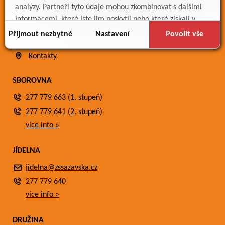
Bakaláři
analýzy. Partneři tyto údaje mohou zkombinovat s dalšími
Jídelníček
informacemi, které jste jim poskytli nebo které získali v
Meteostanice
důsledku toho, že používáte jejich služby.
Přijmout nezbytné
Nastavení
Povolit vše
Fotogalerie
Kontakty
SBOROVNA
277 779 663 (1. stupeň)
277 779 641 (2. stupeň)
více info »
JÍDELNA
jidelna@zssazavska.cz
277 779 640
více info »
DRUŽINA