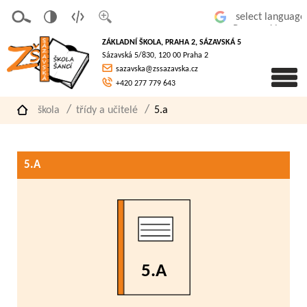
v
t
z
Powered by
erze
extov
většit
ZÁKLADNÍ ŠKOLA, PRAHA 2, SÁZAVSKÁ 5
pro
á
písmo
Sázavská 5/830, 120 00 Praha 2
slaboz
verze
sazavska@zssazavska.cz
raké
+420 277 779 643
škola
třídy a učitelé
5.a
5.A
5.A