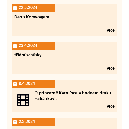
22.5.2024
Den s Komwagem
Více
23.4.2024
třídní schůzky
Více
8.4.2024
O princezně Karolínce a hodném draku
Habánkovi.
Více
2.2.2024