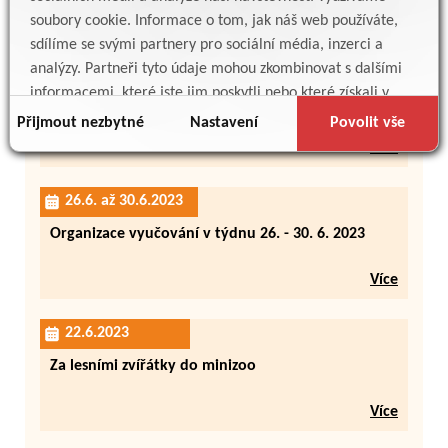
Více
soubory cookie. Informace o tom, jak náš web používáte,
sdílíme se svými partnery pro sociální média, inzerci a
analýzy. Partneři tyto údaje mohou zkombinovat s dalšími
28.6.2023
informacemi, které jste jim poskytli nebo které získali v
Mikulášovy patálie - Jak to všechno začalo
důsledku toho, že používáte jejich služby.
Přijmout nezbytné
Nastavení
Povolit vše
Více
26.6. až 30.6.2023
Organizace vyučování v týdnu 26. - 30. 6. 2023
Více
22.6.2023
Za lesními zvířátky do minizoo
Více