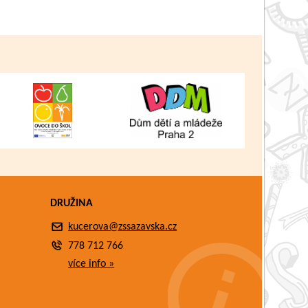
DRUŽINA
kucerova@zssazavska.cz
778 712 766
více info »