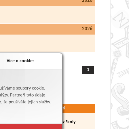
2026
2026
Více o cookies
1
yužíváme soubory cookie.
lýzy. Partneři tyto údaje
 že používáte jejich služby.
27.6. až 31.8.2026
iště
Prázdninový provoz školy