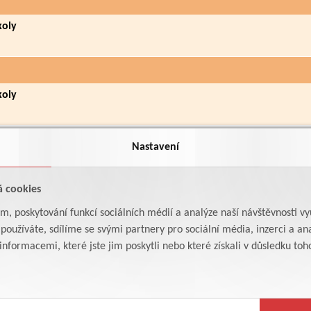
koly
koly
Nastavení
á cookies
am, poskytování funkcí sociálních médií a analýze naší návštěvnosti v
oužíváte, sdílíme se svými partnery pro sociální média, inzerci a ana
formacemi, které jste jim poskytli nebo které získali v důsledku toho,
7.6. až 31.8.2026
27.6. až 31.8.2026
Provoz školního hř
Hlavní prázdniny
o prázdninách