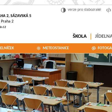
verze pro slabozraké
HA 2, SÁZAVSKÁ 5
 Praha 2
a.cz
ŠKOLA
JÍDELN
DELNÍČEK
METEOSTANICE
FOTOGA