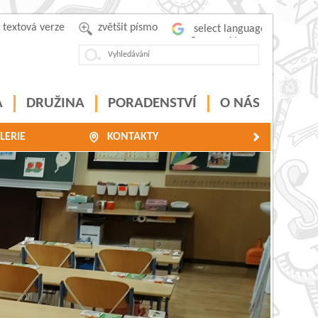
textová verze
zvětšit písmo
Powered by
A
DRUŽINA
PORADENSTVÍ
O NÁS
LERIE
KONTAKTY