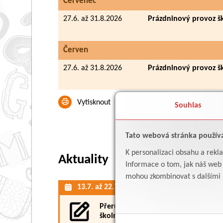
Červenec
27.6. až 31.8.2026
Prázdninový provoz š
Červen
27.6. až 31.8.2026
Prázdninový provoz š
Vytisknout
Souhlas
Tato webová stránka použív
K personalizaci obsahu a rekl
Aktuality
Informace o tom, jak náš web p
mohou zkombinovat s dalšími in
13.7. až 22.7.2026
2
Přerušení provozu
školního hřiště
Mikuláš na 1. stupni