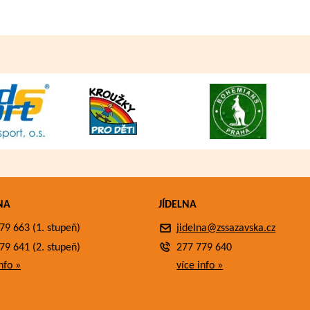
NA
JÍDELNA
79 663 (1. stupeň)
jidelna@zssazavska.cz
79 641 (2. stupeň)
277 779 640
nfo »
více info »