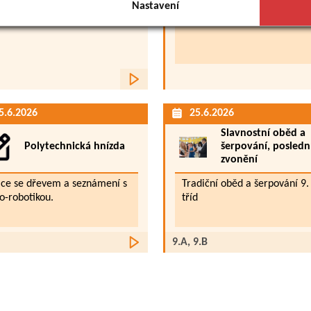
Nastavení
13:00 - 19:00 h.
Více
5.6.2026
25.6.2026
Slavnostní oběd a
Polytechnická hnízda
šerpování, posledn
zvonění
áce se dřevem a seznámení s
Tradiční oběd a šerpování 9.
o-robotikou.
tříd
Více
9.A, 9.B