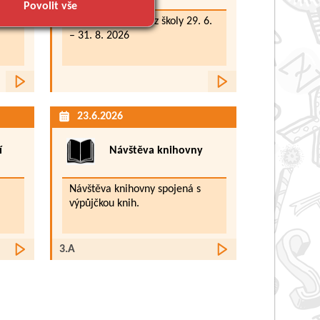
Povolit vše
Prázdninový provoz školy 29. 6.
– 31. 8. 2026
Více
Více
23.6.2026
í
Návštěva knihovny
Návštěva knihovny spojená s
výpůjčkou knih.
Více
Více
3.A