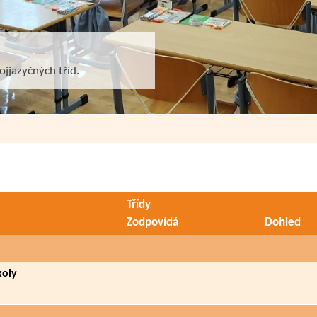
ojjazyčných tříd.
Třídy
Zodpovídá
Dohled
koly