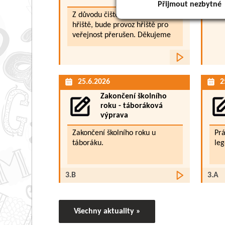
Přijmout nezbytné
Z důvodu čištění a dopískování
hřiště, bude provoz hřiště pro
veřejnost přerušen. Děkujeme
za pochopení. Proti původnímu
předpokladu 7 dní se doba
Více
čištění a dopískování prodlužuje
...
25.6.2026
2
Zakončení školního
roku - táboráková
výprava
Zakončení školního roku u
Pr
táboráku.
leg
Více
3.B
3.A
Poetické setkání
Všechny aktuality »