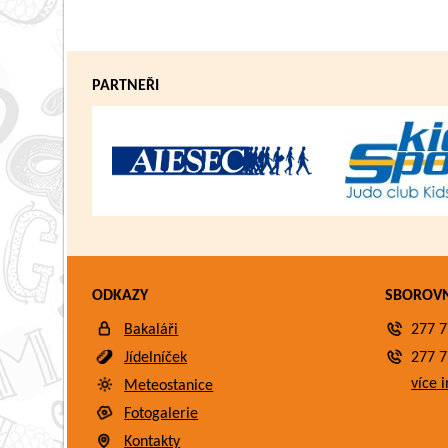
PARTNEŘI
ODKAZY
SBOROV
Bakaláři
277 7
Připraveni zvítězit.
Jídelníček
277 7
více i
Meteostanice
Fotogalerie
Kontakty